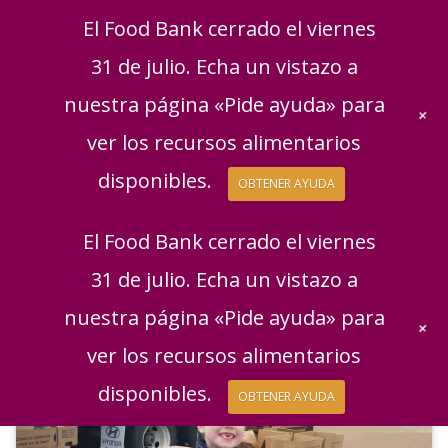
English
|
Español
Consigue ayuda
Dona
El Food Bank cerrado el viernes
Dona ahora
31 de julio. Echa un vistazo a
Regala mensualmen
nuestra página «Pide ayuda» para
+
ver los recursos alimentarios
disponibles.
OBTENER AYUDA
El Food Bank cerrado el viernes
31 de julio. Echa un vistazo a
nuestra página «Pide ayuda» para
+
ver los recursos alimentarios
disponibles.
OBTENER AYUDA