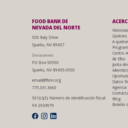
FOOD BANK DE
ACERC
NEVADA DEL NORTE
Historia
Quiénes
550 Italy Drive
A quién
Sparks, NV 89437
Programa
Centro A
Donaciones:
de Elko
PO Box 50550
Junta dir
Sparks, NV 89435-0550
Miembro
Oportun
email@fbnn.org
Datos fi
Agencia
775.331.3663
Contáct
501(c)(3) Número de identificación fiscal
Blog
Boletín
94-2924979