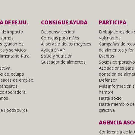
A DE EE.UU.
CONSIGUE AYUDA
PARTICIPA
s de impacto
Despensa vecinal
Embajadores de i
 somos
Comidas para niños
Voluntarios
es ayudamos
Al servicio de los mayores
Campañas de reco
s y servicios
Ayuda SNAP
de alimentos y fo
limentario Rural
Salud y nutrición
Eventos
Buscador de alimentos
Socios corporativ
ectiva
Asociaciones para 
s del equipo
donación de alime
idades de empleo
Defensor
nancieros
Más información s
 colaboradora
hambre
anos
Hazte socio
Hazte miembro de 
 de FoodSource
directiva
AGENCIA ASO
Conferencia de la 