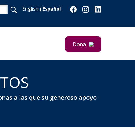
English
Español
|
Dona
Dona ahora
Regala mensualmente
NTOS
onas a las que su generoso apoyo