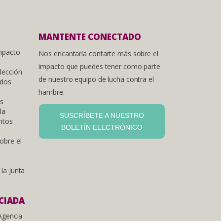
MANTENTE CONECTADO
mpacto
Nos encantaría contarte más sobre el
impacto que puedes tener como parte
lección
de nuestro equipo de lucha contra el
ndos
hambre.
os
la
SUSCRÍBETE A NUESTRO
ntos
BOLETÍN ELECTRÓNICO
obre el
la junta
CIADA
Agencia