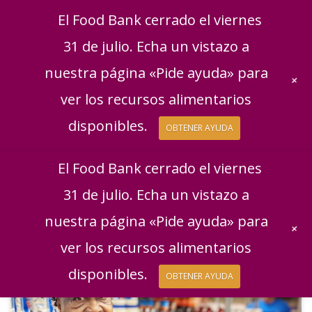
English
|
Español
Consigue ayuda
Dona
El Food Bank cerrado el viernes
Dona ahora
31 de julio. Echa un vistazo a
Regala mensualment
nuestra página «Pide ayuda» para
+
ver los recursos alimentarios
disponibles.
OBTENER AYUDA
El Food Bank cerrado el viernes
31 de julio. Echa un vistazo a
nuestra página «Pide ayuda» para
+
ver los recursos alimentarios
disponibles.
OBTENER AYUDA