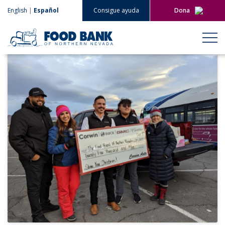
English
|
Español
Consigue ayuda
Dona
Dona ahora
Regala mensualment