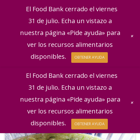
English
|
Español
Consigue ayuda
Dona
El Food Bank cerrado el viernes
Dona ahora
31 de julio. Echa un vistazo a
Regala mensualment
nuestra página «Pide ayuda» para
+
ver los recursos alimentarios
disponibles.
OBTENER AYUDA
El Food Bank cerrado el viernes
31 de julio. Echa un vistazo a
nuestra página «Pide ayuda» para
+
ver los recursos alimentarios
disponibles.
OBTENER AYUDA