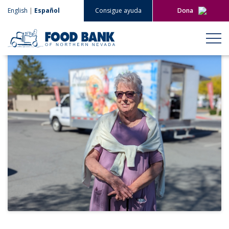
English
|
Español
Consigue ayuda
Dona
Dona ahora
Regala mensualment