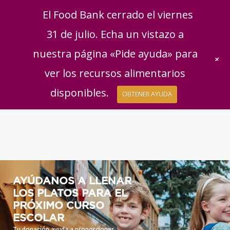
English
|
Español
Consigue ayuda
Dona
El Food Bank cerrado el viernes
Dona ahora
31 de julio. Echa un vistazo a
Regala mensualment
nuestra página «Pide ayuda» para
+
ver los recursos alimentarios
disponibles.
OBTENER AYUDA
AYÚDANOS A LLENAR
LOS PLATOS PARA EL
PRÓXIMO CURSO
ESCOLAR
Tu donación ayuda a proporcionar